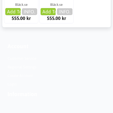
Bläck.se
Bläck.se
Add To Cart
INFO.
Add To Cart
INFO.
555.00 kr
555.00 kr
Account
Customer Service
Regional Settings
Create Account
Login
Information