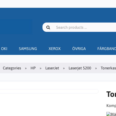
OKI
SAMSUNG
XEROX
ÖVRIGA
FÄRGBAN
Categories
HP
LaserJet
Laserjet 5200
Tonerkas
To
Kompa