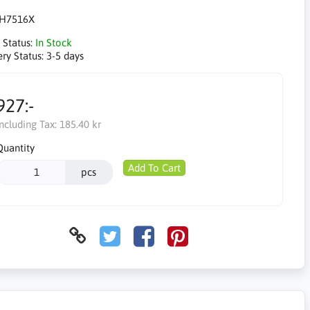
H7516X
 Status:
In Stock
ery Status:
3-5 days
927:-
Including Tax:
185.40 kr
Quantity
Add To Cart
pcs