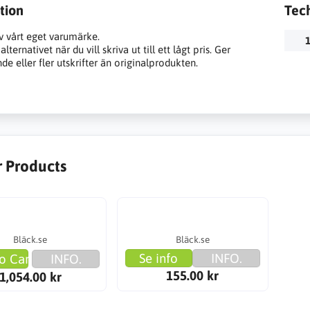
tion
Tec
v vårt eget varumärke.
1
lternativet när du vill skriva ut till ett lågt pris. Ger
e eller fler utskrifter än originalprodukten.
r Products
Bläck.se
Bläck.se
Se info
INFO.
o Cart
INFO.
155.00 kr
1,054.00 kr