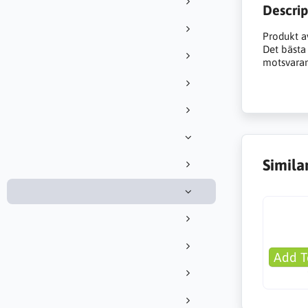
Descrip
Produkt a
Det bästa a
motsvarand
Simila
Add T