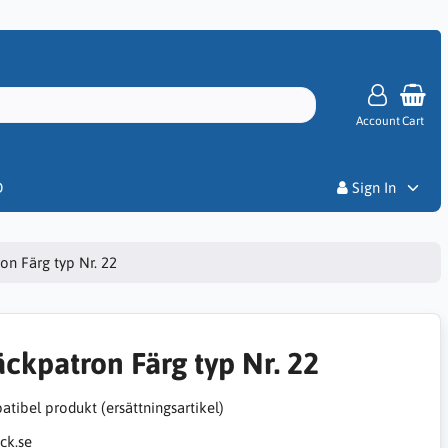
Account
Cart
Priser
D
Sign In
on Färg typ Nr. 22
äckpatron Färg typ Nr. 22
tibel produkt (ersättningsartikel)