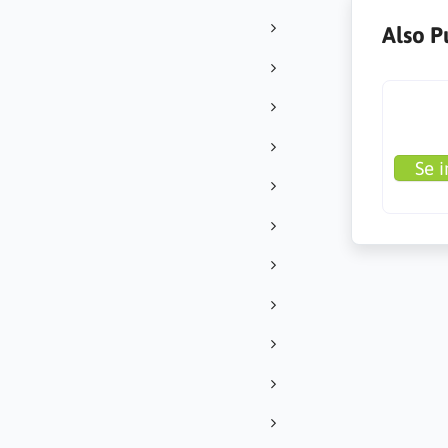
Also P
Se i