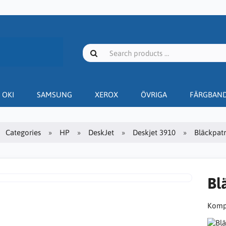
OKI
SAMSUNG
XEROX
ÖVRIGA
FÄRGBAN
Categories
HP
DeskJet
Deskjet 3910
Bläckpatr
Bl
Kompa