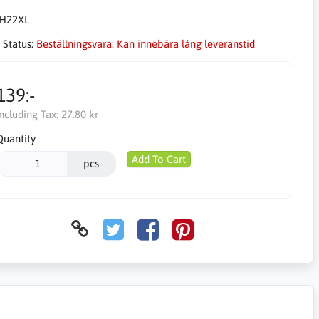
H22XL
 Status:
Beställningsvara: Kan innebära lång leveranstid
139:-
Including Tax:
27.80 kr
Quantity
Add To Cart
pcs