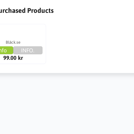
urchased Products
Bläck.se
nfo
INFO.
99.00 kr