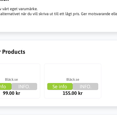
v vårt eget varumärke.
alternativet när du vill skriva ut till ett lågt pris. Ger motsvarande ell
r Products
Bläck.se
Bläck.se
nfo
INFO.
Se info
INFO.
99.00 kr
155.00 kr