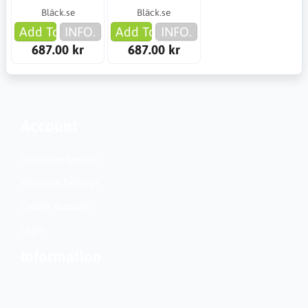
Bläck.se
Bläck.se
Add To Cart
INFO.
Add To Cart
INFO.
687.00 kr
687.00 kr
Account
Customer Service
Regional Settings
Create Account
Login
Information