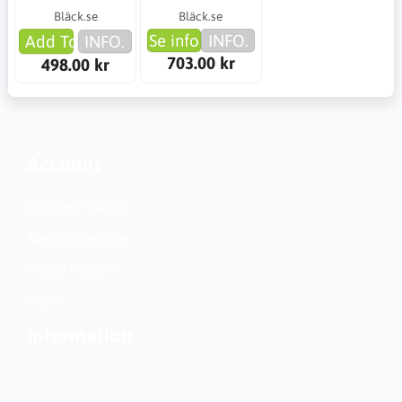
Bläck.se
Bläck.se
Se info
INFO.
Add To Cart
INFO.
703.00 kr
498.00 kr
Account
Customer Service
Regional Settings
Create Account
Login
Information