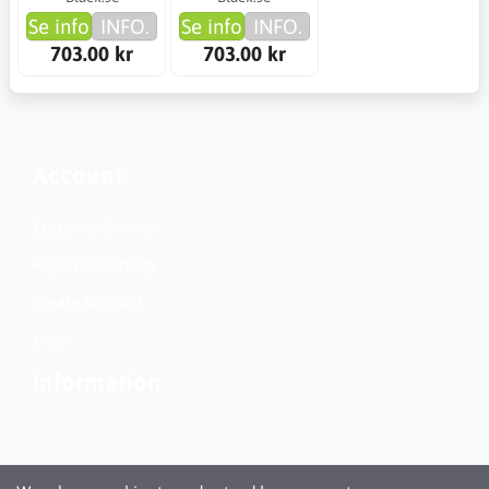
Se info
INFO.
Se info
INFO.
703.00 kr
703.00 kr
Account
Customer Service
Regional Settings
Create Account
Login
Information