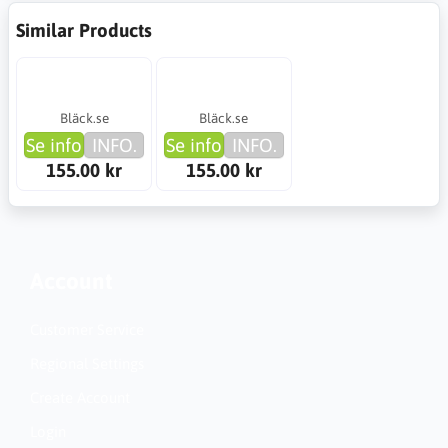
Similar Products
Bläck.se
Bläck.se
Se info
INFO.
Se info
INFO.
155.00 kr
155.00 kr
Account
Customer Service
Regional Settings
Create Account
Login