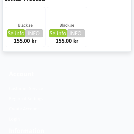
Bläck.se
Bläck.se
Se info
INFO.
Se info
INFO.
155.00 kr
155.00 kr
Account
Customer Service
Regional Settings
Create Account
Login
Information