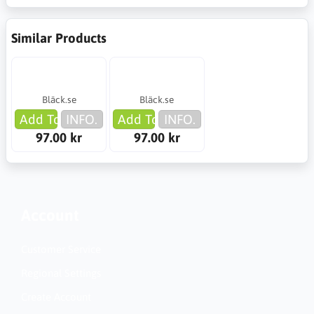
Similar Products
Bläck.se
Bläck.se
Add To Cart
INFO.
Add To Cart
INFO.
97.00 kr
97.00 kr
Account
Customer Service
Regional Settings
Create Account