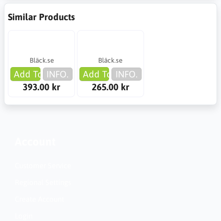
Similar Products
Bläck.se
Bläck.se
Add To Cart
INFO.
Add To Cart
INFO.
393.00 kr
265.00 kr
Account
Customer Service
Regional Settings
Create Account
Login